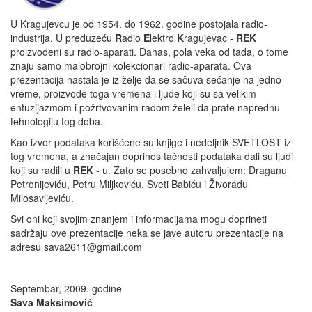
U Kragujevcu je od 1954. do 1962. godine postojala radio-
industrija. U preduzeću
R
adio
E
lektro
K
ragujevac -
REK
proizvođeni su radio-aparati. Danas, pola veka od tada, o tome
znaju samo malobrojni kolekcionari radio-aparata. Ova
prezentacija nastala je iz želje da se sačuva sećanje na jedno
vreme, proizvode toga vremena i ljude koji su sa velikim
entuzijazmom i požrtvovanim radom želeli da prate naprednu
tehnologiju tog doba.
Kao izvor podataka korišćene su knjige i nedeljnik SVETLOST iz
tog vremena, a značajan doprinos tačnosti podataka dali su ljudi
koji su radili u
REK
- u. Zato se posebno zahvaljujem: Draganu
Petronijeviću, Petru Miljkoviću, Sveti Babiću i Živoradu
Milosavljeviću.
Svi oni koji svojim znanjem i informacijama mogu doprineti
sadržaju ove prezentacije neka se jave autoru prezentacije na
adresu sava2611@gmail.com
Septembar, 2009. godine
Sava Maksimović