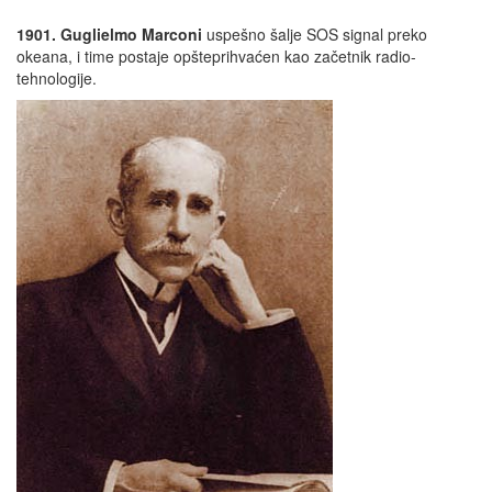
1901. Guglielmo Marconi
uspešno šalje SOS signal preko
okeana, i time postaje opšteprihvaćen kao začetnik radio-
tehnologije.