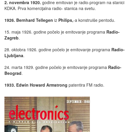
2. novembra 1920.
godine emitovan je radio-program na stanici
KDKA. Prva komercijalna radio- stanica na svetu.
1926. Bernhard Tellegen
iz
Philips,
-a konstruiše pentodu.
15. maja 1926. godine počelo je emitovanje programa
Radio-
Zagreb
.
28. oktobra 1926. godine počelo je emitovanje programa
Radio-
Ljubljana
.
24. marta 1929. godine počelo je emitovanje programa
Radio-
Beograd
.
1933. Edwin Howard Armstrong
patentira FM radio.