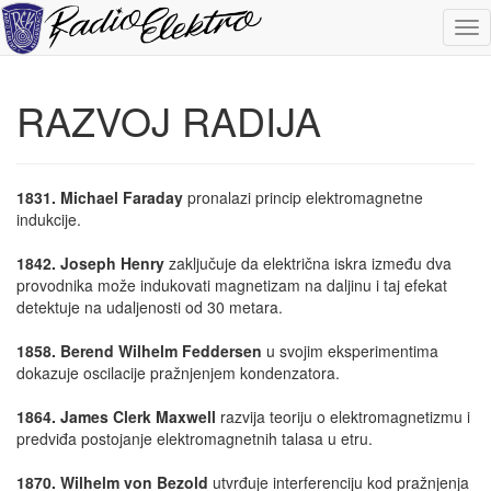
RAZVOJ RADIJA
1831. Michael Faraday
pronalazi princip elektromagnetne
indukcije.
1842. Joseph Henry
zaključuje da električna iskra između dva
provodnika može indukovati magnetizam na daljinu i taj efekat
detektuje na udaljenosti od 30 metara.
1858. Berend Wilhelm Feddersen
u svojim eksperimentima
dokazuje oscilacije pražnjenjem kondenzatora.
1864. James Clerk Maxwell
razvija teoriju o elektromagnetizmu i
predviđa postojanje elektromagnetnih talasa u etru.
1870. Wilhelm von Bezold
utvrđuje interferenciju kod pražnjenja