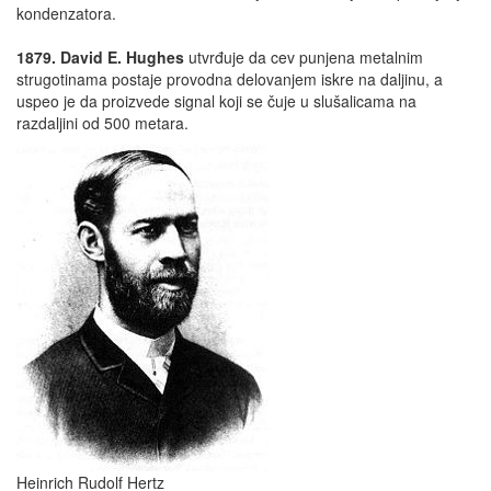
kondenzatora.
1879. David E. Hughes
utvrđuje da cev punjena metalnim
strugotinama postaje provodna delovanjem iskre na daljinu, a
uspeo je da proizvede signal koji se čuje u slušalicama na
razdaljini od 500 metara.
Heinrich Rudolf Hertz