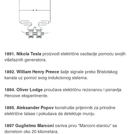
1891. Nikola Tesla
proizvodi električne oscilacije pomoću svojih
višefaznih generatora.
1892. William Henry Preece
šalje signale preko Bristolskog
kanala uz pomoć svog indukcionog sistema.
1894. Oliver Lodge
proučava električnu rezonancu i ponavlja
Hercove eksperimente.
1895. Aleksander Popov
konstruiše prijemnik za prirodne
električne talase i pokušava da detektuje munju.
1897 Guglielmo Marconi
osniva prvu "Marconi-stanicu" sa
dometom oko 20 kilometara.