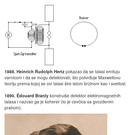
1888. Heinrich Rudolph Hertz
pokazao da se talasi emituju
varnicom i da se mogu detektovati, što potvrđuje Maxwellovu
teoriju prema kojoj se ovi talasi šire istom brzinom kao i svetlost.
1890. Édouard Branly
konstruiše detektor elektromagnetnih
talasa i nazvao ga je koherer (to je cevčica sa gvozdenim
prahom).